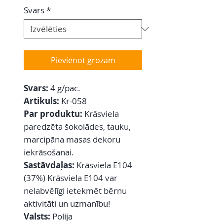
Svars
*
Pievienot grozam
Svars:
4 g/pac.
Artikuls:
Kr-058
Par produktu:
Krāsviela
paredzēta šokolādes, tauku,
marcipāna masas dekoru
iekrāsošanai.
Sastāvdaļas:
Krāsviela E104
(37%) Krāsviela E104 var
nelabvēlīgi ietekmēt bērnu
aktivitāti un uzmanību!
Valsts:
Polija