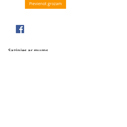
Pievienot grozam
Seko mums Facebook
Sazinies ar mums
+371 63 922 465
+371 29 351 920
gafu@inbox.lv
Kalna iela 7, Bauska
Darba laiks
Pirmdiena - 9:00 - 17:00
Otrdiena - 9:00 - 17:00
Trešdiena - 9:00 - 17:00