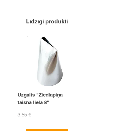
Līdzīgi produkti
Uzgalis "Ziedlapiņa
Uzgalis "Zvaigznīte
taisna lielā 8"
15mm
Cena
Cena
3,55 €
3,55 €