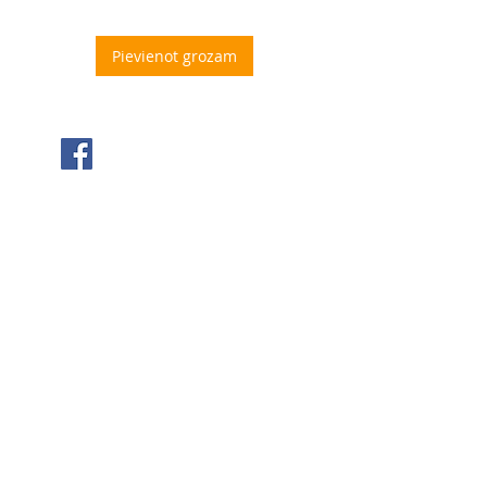
Pievienot grozam
Seko mums Facebook
Sazinies ar mums
+371 63 922 465
+371 29 351 920
gafu@inbox.lv
Kalna iela 7, Bauska
Darba laiks
Pirmdiena - 9:00 - 17:00