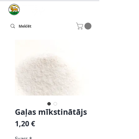
Gaļas mīkstinātājs
Cena
1,20 €
Svars
*