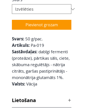
Pievienot grozam
Svars:
50 g/pac.
Artikuls:
Pa-019
Sastāvdaļas:
dabīgi fermenti
(proteāze), pārtikas sāls, ciete,
skābuma regulētājs - nātrija
citrāts, garšas pastiprinātājs -
mononātrija glutamāts 1%.
Valsts:
Vācija
Lietošana
Visu veidu gaļas mīkstināšanai.