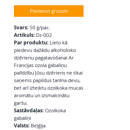
Pievienot grozam
Svars:
50 g/pac.
Artikuls:
Dz-002
Par produktu:
Lieto kā
piedevu dažādu alkoholisko
dzērienu pagatavošanai Ar
Francijas ozola gabaliņu
palīdzību Jūsu dzēriens ne tikai
saņems papildus tanīna devu,
bet arī izteiktu ozolkoka mucas
aromātu un izsmalcinātu
garšu.
Sastāvdaļas:
Ozolkoka
gabaliņi
Valsts:
Beļģija