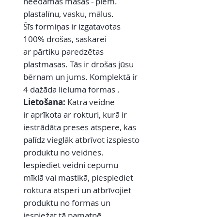
neēdamas masas - piem.
plastalīnu, vasku, mālus.
Šīs formiņas ir izgatavotas
100% drošas, saskarei
ar pārtiku paredzētas
plastmasas. Tās ir drošas jūsu
bērnam un jums. Komplektā ir
4 dažāda lieluma formas .
Lietošana:
Katra veidne
ir aprīkota ar rokturi, kurā ir
iestrādāta preses atspere, kas
palīdz vieglāk atbrīvot izspiesto
produktu no veidnes.
Iespiediet veidni cepumu
mīklā vai mastikā, piespiediet
roktura atsperi un atbrīvojiet
produktu no formas un
iespiežat tā pamatnē