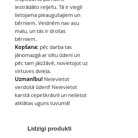
iestrādāto reljefu. Tā ir viegli
lietojama pieaugušajiem un
bērniem. Veidnēm nav asu
malu, un tās ir drošas
bērniem.
Kopšana:
pēc darba tas
jānomazgā ar siltu ūdeni un
pēc tam jāizžāvē, novietojot uz
virtuves dvieļa.
Uzmanību!
Neievietot
verdošā ūdenī! Neievietot
karstā cepeškrāsnī un nelietot
atklātas uguns tuvumā!
Līdzīgi produkti