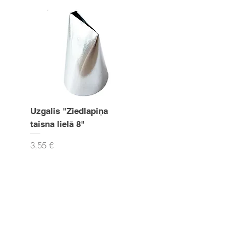
Uzgalis "Ziedlapiņa
Uzgalis "Zvaigznīte
taisna lielā 8"
15mm
Cena
Cena
3,55 €
3,55 €
Pievienot grozam
Seko mums Facebook