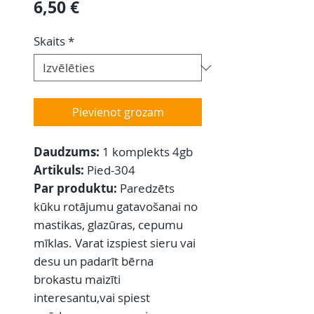
Cena
6,50 €
Skaits
*
Pievienot grozam
Daudzums:
1 komplekts 4gb
Artikuls:
Pied-304
Par produktu:
Paredzēts
kūku rotājumu gatavošanai no
mastikas, glazūras, cepumu
mīklas. Varat izspiest sieru vai
desu un padarīt bērna
brokastu maizīti
interesantu,vai spiest