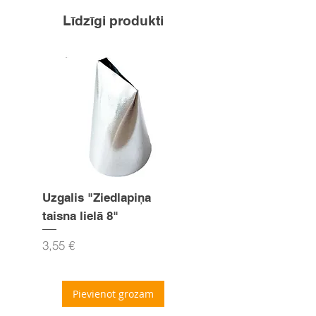
Līdzīgi produkti
Uzgalis "Ziedlapiņa
Uzgalis "Zvaigznīte
taisna lielā 8"
15mm
Cena
Cena
3,55 €
3,55 €
Pievienot grozam