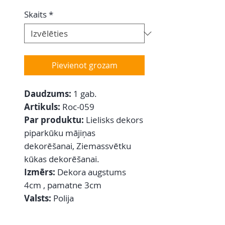
Skaits
*
Pievienot grozam
Daudzums:
1 gab.
Artikuls:
Roc-059
Par produktu:
Lielisks dekors
piparkūku mājiņas
dekorēšanai, Ziemassvētku
kūkas dekorēšanai.
Izmērs:
Dekora augstums
4cm , pamatne 3cm
Valsts:
Polija