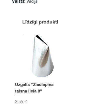
Valsts:
Vācija
Līdzīgi produkti
Uzgalis "Ziedlapiņa
Uzgalis "Zvaigznīte
taisna lielā 8"
15mm
Cena
Cena
3,55 €
3,55 €