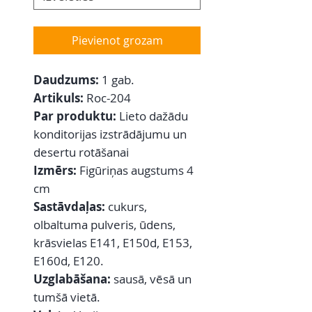
Pievienot grozam
Daudzums:
1 gab.
Artikuls:
Roc-204
Par produktu:
Lieto dažādu
konditorijas izstrādājumu un
desertu rotāšanai
Izmērs:
Figūriņas augstums 4
cm
Sastāvdaļas:
cukurs,
olbaltuma pulveris, ūdens,
krāsvielas E141, E150d, E153,
E160d, E120.
Uzglabāšana:
sausā, vēsā un
tumšā vietā.