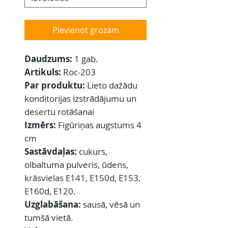
Pievienot grozam
Daudzums:
1 gab.
Artikuls:
Roc-203
Par produktu:
Lieto dažādu
konditorijas izstrādājumu un
desertu rotāšanai
Izmērs:
Figūriņas augstums 4
cm
Sastāvdaļas:
cukurs,
olbaltuma pulveris, ūdens,
krāsvielas E141, E150d, E153,
E160d, E120.
Uzglabāšana:
sausā, vēsā un
tumšā vietā.