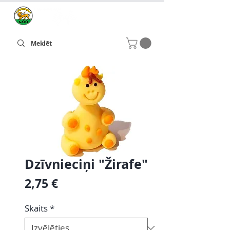
Dzīvnieciņi "Žirafe"
Cena
2,75 €
Skaits
*