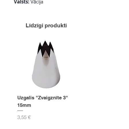
Valsts:
Vācija
Līdzīgi produkti
Uzgalis "Zvaigznīte 3"
Konditorejas uzgali
15mm
Cena
2,50 €
Cena
3,55 €