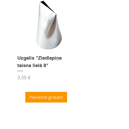
Uzgalis "Ziedlapiņa
Uzgalis "Zvaigznīte
taisna lielā 8"
15mm
Cena
Cena
3,55 €
3,55 €
Pievienot grozam
Seko mums Facebook