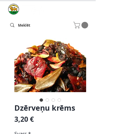
Dzērveņu krēms
Cena
3,20 €
Svars
*