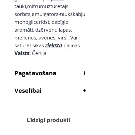
tauki,mitrumuzturētājs-
sorbīts,emulgators-taukskābju
monoglicerīds), dabīgie
aromāti, dzērveņu lapas,
mellenes, avenes, virši. Var
saturēt sīkas
riekstu
daļiņas.
Valsts:
Čehija
Pagatavošana
Krūzītē ieberiet karotīti tējas,
Veselībai
aplejiet ar 250 ml vārīta 90°C
ūdens un paturiet 3-5 minūtes.
2 tases tējas = cilvēka C vitamīna
Cukurs, medus pēc garšas.
dienas deva.
Līdzīgi produkti