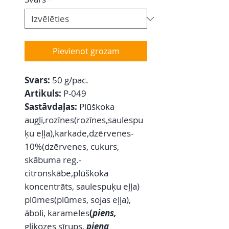
Pievienot grozam
Svars:
50 g/pac.
Artikuls:
P-049
Sastāvdaļas:
Plūškoka
augļi,rozīnes(rozīnes,saulespu
ķu eļļa),karkade,dzērvenes-
10%(dzērvenes, cukurs,
skābuma reg.-
citronskābe,plūškoka
koncentrāts, saulespuķu eļļa)
plūmes(plūmes, sojas eļļa),
āboli, karameles
(
piens,
glikozes sīrups,
piena