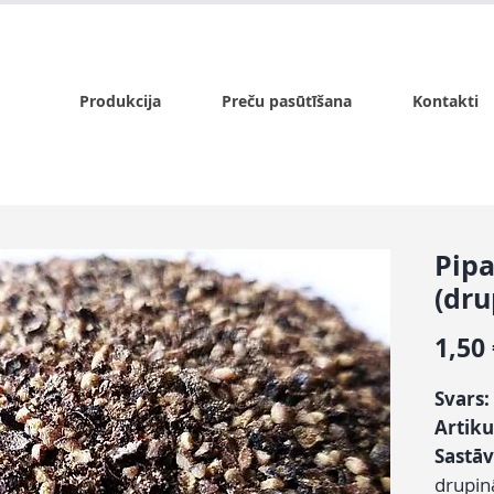
x.lv
P - Pk. 9:00 - 17:00, S - 9:00 - 14:00, Sv. - slēgts
Produkcija
Preču pasūtīšana
Kontakti
Pipa
(dru
1,50
Svars:
Artiku
Sastāv
drupin