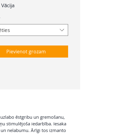
Vācija
*
ēties
Pievienot grozam
ri uzlabo ēstgribu un gremošanu,
iņu stimulējoša iedarbība. Iesaka
ni un nelabumu. Ārīgi tos izmanto