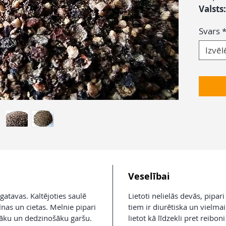
Valsts:
Svars
Izvēl
Veselībai
gatavas. Kaltējoties saulē
Lietoti nelielās devās, pipa
nas un cietas. Melnie pipari
tiem ir diurētiska un vielma
asāku un dedzinošāku garšu.
lietot kā līdzekli pret reibo