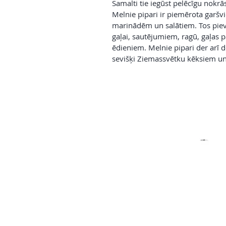
Samalti tie iegūst pelēcīgu nokrā
Melnie pipari ir piemērota garš
marinādēm un salātiem. Tos pievi
gaļai, sautējumiem, ragū, gaļas
ēdieniem. Melnie pipari der arī 
sevišķi Ziemassvētku kēksiem u