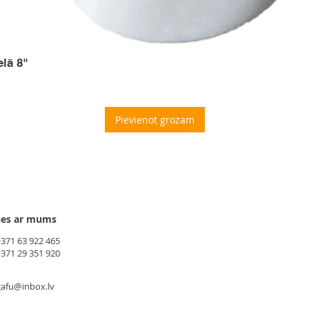
elā 8"
Pievienot grozam
ies ar mums
+371 63 922 465
+371 29 351 920
gafu@inbox.lv