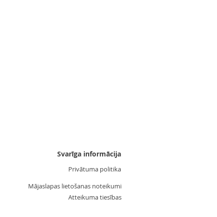
Uzgalis "Zvaigznīte 3"
Cena
3,55 €
Svarīga informācija
Privātuma politika
Mājaslapas lietošanas noteikumi
Atteikuma tiesības