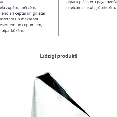
su.
piparu plāksteru pagatavoša
viela zupām, mērcēm,
ieteicams lietot grūtniecēm.
eno arī ceptai un grilētai
 pastētēm un makaronu
desertiem un cepumiem, it
n piparkūkām.
Līdzīgi produkti