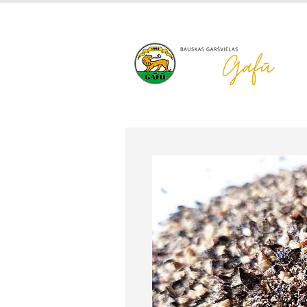
+371 63 922 465
gafu@inbo