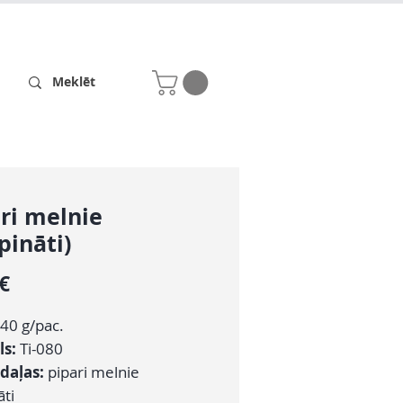
Receptes
Par mums
ri melnie
pināti)
Cena
 €
40 g/pac.
ls:
Ti-080
daļas:
pipari melnie
āti