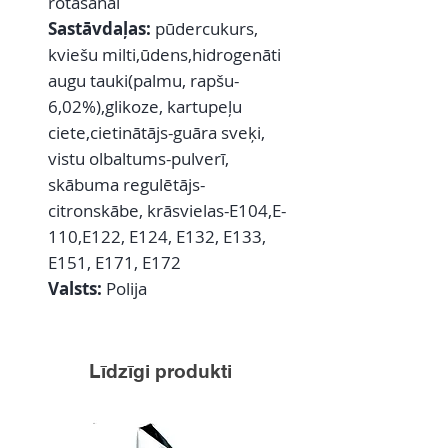
rotāšanai
Sastāvdaļas:
pūdercukurs,
kviešu milti,ūdens,hidrogenāti
augu tauki(palmu, rapšu-
6,02%),glikoze, kartupeļu
ciete,cietinātājs-guāra sveķi,
vistu olbaltums-pulverī,
skābuma regulētājs-
citronskābe, krāsvielas-E104,E-
110,E122, E124, E132, E133,
E151, E171, E172
Valsts:
Polija
Līdzīgi produkti