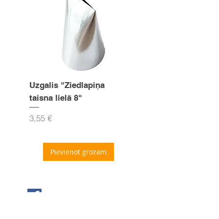
Uzgalis "Ziedlapiņa
Uzgalis "Zvaigznīte
taisna lielā 8"
15mm
Cena
Cena
3,55 €
3,55 €
Pievienot grozam
Seko mums Facebook