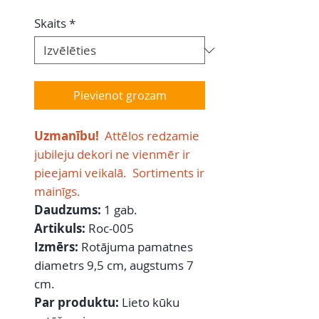
Skaits
*
Pievienot grozam
Uzmanību!
Attēlos redzamie
jubileju dekori ne vienmēr ir
pieejami veikalā. Sortiments ir
mainīgs.
Daudzums:
1 gab.
Artikuls:
Roc-005
Izmērs:
Rotājuma pamatnes
diametrs 9,5 cm, augstums 7
cm.
Par produktu:
Lieto kūku