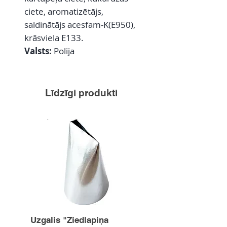
ciete, aromatizētājs,
saldinātājs acesfam-K(E950),
krāsviela E133.
Valsts:
Polija
Līdzīgi produkti
Uzgalis "Ziedlapiņa
Uzgalis "Zvaigznīte