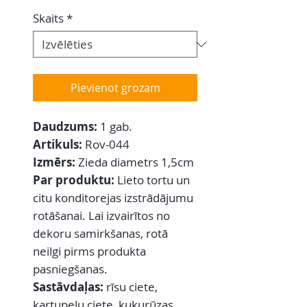
Skaits
*
Pievienot grozam
Daudzums:
1 gab.
Artikuls:
Rov-044
Izmērs:
Zieda diametrs 1,5cm
Par produktu:
Lieto tortu un
citu konditorejas izstrādājumu
rotāšanai. Lai izvairītos no
dekoru samirkšanas, rotā
neilgi pirms produkta
pasniegšanas.
Sastāvdaļas:
rīsu ciete,
kartupeļu ciete, kukurūzas