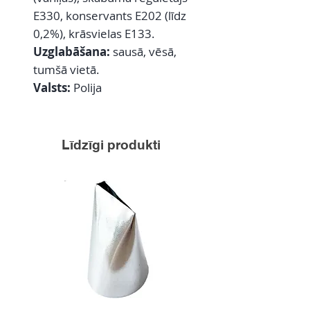
E330, konservants E202 (līdz
0,2%), krāsvielas E133.
Uzglabāšana:
sausā, vēsā,
tumšā vietā.
Valsts:
Polija
Līdzīgi produkti