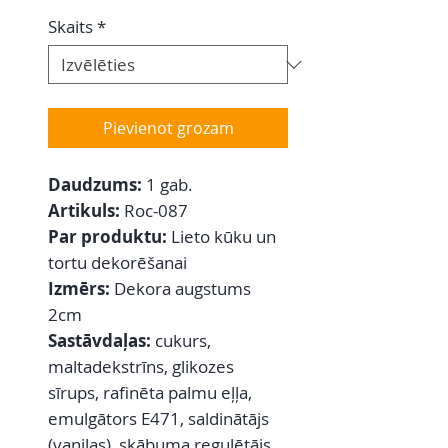
Skaits
*
Pievienot grozam
Daudzums:
1 gab.
Artikuls:
Roc-087
Par produktu:
Lieto kūku un
tortu dekorēšanai
Izmērs:
Dekora augstums
2cm
Sastāvdaļas:
cukurs,
maltadekstrīns, glikozes
sīrups, rafinēta palmu eļļa,
emulgātors E471, saldinātājs
(vaniļas), skābuma regulētājs