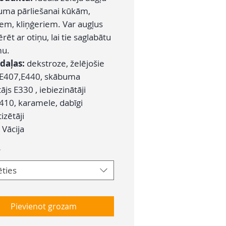
uma pārliešanai kūkām,
iem, kliņģeriem. Var augļus
ēt ar otiņu, lai tie saglabātu
mu.
daļas:
dekstroze, želējošie
 E407,E440, skābuma
ājs E330 , iebiezinātāji
410, karamele, dabīgi
izētāji
:
Vācija
*
ēties
Pievienot grozam