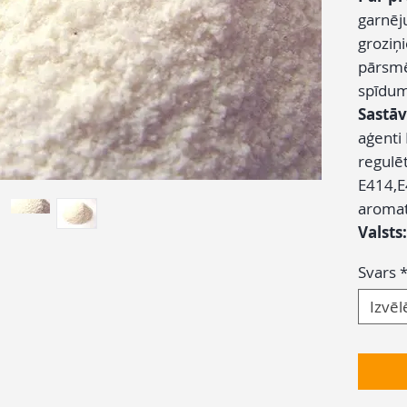
garnēj
groziņ
pārsmēr
spīdu
Sastāv
aģenti
regulēt
E414,E
aromat
Valsts
Svars
Izvēl