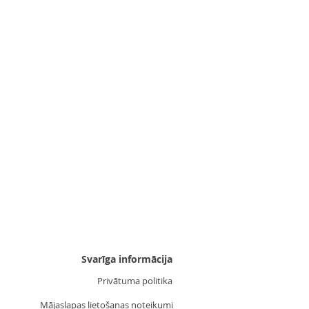
Konditorejas uzgalis 9
Cena
2,50 €
Svarīga informācija
Privātuma politika
Mājaslapas lietošanas noteikumi