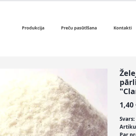
x.lv
P - Pk. 9:00 - 17:00, S - 9:00 - 14:00, Sv. - slēgts
Produkcija
Preču pasūtīšana
Kontakti
Žele
pārl
"Cla
1,40
Svars:
Artiku
Par p