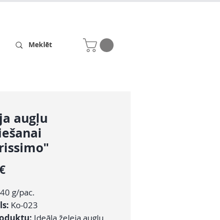
Receptes
Par mums
ja augļu
iešanai
rissimo"
Cena
 €
40 g/pac.
ls:
Ko-023
roduktu:
Ideāla želeja augļu