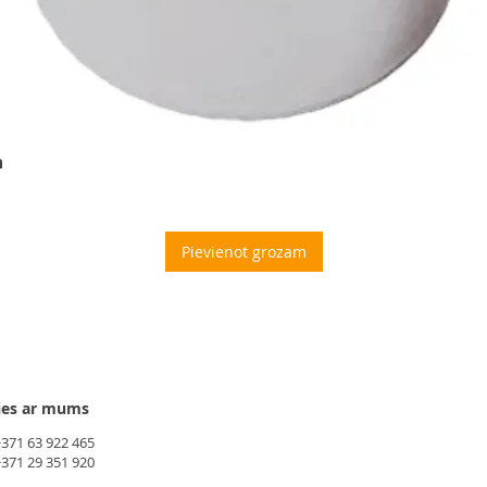
m
Pievienot grozam
ies ar mums
+371 63 922 465
+371 29 351 920