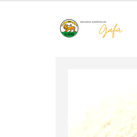
+371 63 922 465
gafu@inbo