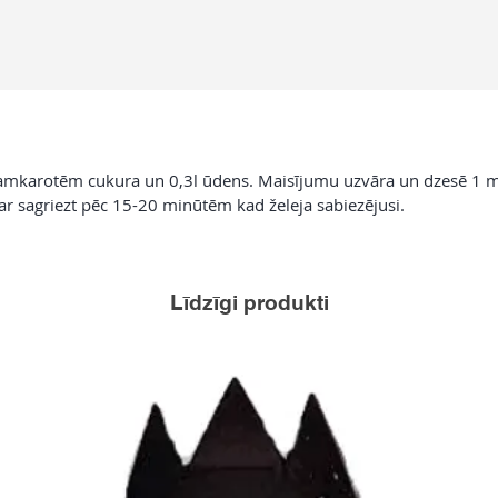
mkarotēm cukura un 0,3l ūdens. Maisījumu uzvāra un dzesē 1 min
ar sagriezt pēc 15-20 minūtēm kad želeja sabiezējusi.
Līdzīgi produkti