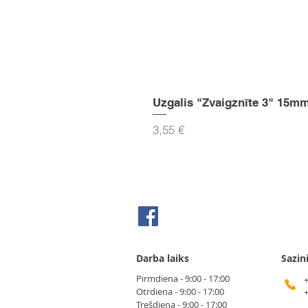
Uzgalis "Zvaigznīte 3" 15m
Cena
3,55 €
Seko mums Facebook
Darba laiks
Sazin
Pirmdiena - 9:00 - 17:00
Otrdiena - 9:00 - 17:00
Trešdiena - 9:00 - 17:00