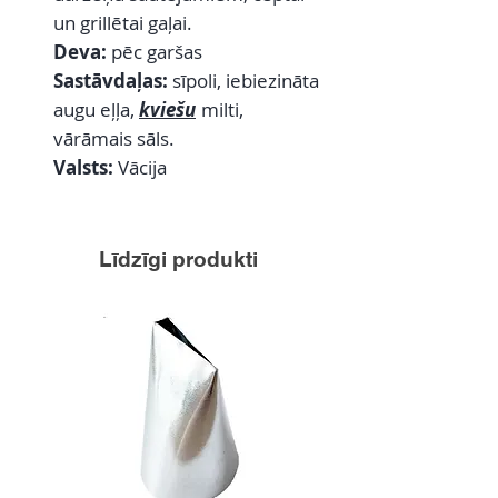
un grillētai gaļai.
Deva:
pēc garšas
Sastāvdaļas:
sīpoli, iebiezināta
augu eļļa,
kviešu
milti,
vārāmais sāls.
Valsts:
Vācija
Līdzīgi produkti