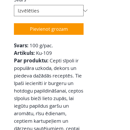
Pievienot grozam
Svars:
100 g/pac.
Artikuls:
Ku-109
Par produktu:
Cepti sīpoli ir
populāra uzkoda, dekors un
piedeva dažādās receptēs. Tie
īpaši iecienīti ir burgeru un
hotdogu papildināšanai, ceptos
sīpolus bieži lieto zupās, lai
iegūtu papildus garšu un
aromātu, rīsu ēdienam,
ceptiem kartupeļiem un
dārzeņu sautējumiem, ceptai