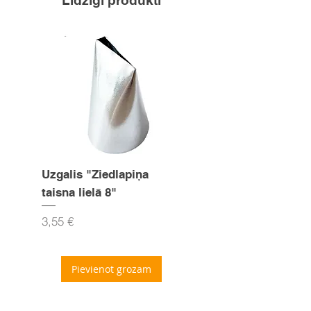
Līdzīgi produkti
Uzgalis "Ziedlapiņa
Uzgalis "Zvaigznīte
taisna lielā 8"
15mm
Cena
Cena
3,55 €
3,55 €
Pievienot grozam