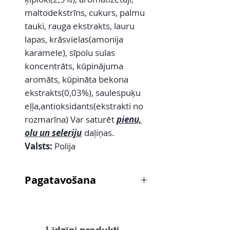
maltodekstrīns, cukurs, palmu
tauki, rauga ekstrakts, lauru
lapas, krāsvielas(amonija
karamele), sīpolu sulas
koncentrāts, kūpinājuma
aromāts, kūpināta bekona
ekstrakts(0,03%), saulespuķu
eļļa,antioksidants(ekstrakti no
rozmarīna) Var saturēt
pienu,
olu un seleriju
daļiņas.
Valsts:
Polija
Pagatavošana
GATAVO: tējkaroti(5 gr) buljona
iemaisa
250 ml verdoša ūdens(1 pac~2 L)