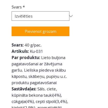
Svars
*
Pievienot grozam
Svars:
40 g/pac.
Artikuls:
Ku-031
Par produktu:
Lieto buljona
pagatavošanai ar žāvējuma
garšu. Lieliska piedeva skābu
kāpostu, skābeņu, pupiņu u.c.
produktu pagatavošanai
Sastāvdaļas:
Sāls. ciete,
kūpināta bekona tauki(4%),
cūkgaļa(4%), cepti sīpoli(3,4%),
ķiploki(2,9%), aromatizētāji,