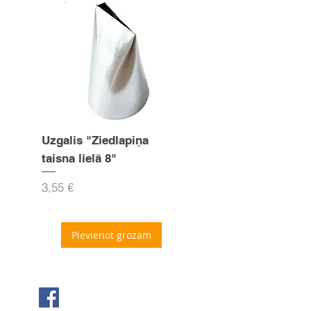
Uzgalis "Ziedlapiņa
Uzgalis "Zvaigznīte
taisna lielā 8"
15mm
Cena
Cena
3,55 €
3,55 €
Pievienot grozam
Seko mums Facebook