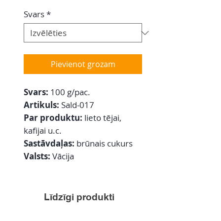
Svars
*
Pievienot grozam
Svars:
100 g/pac.
Artikuls:
Sald-017
Par produktu:
lieto tējai,
kafijai u.c.
Sastāvdaļas:
brūnais cukurs
Valsts:
Vācija
Līdzīgi produkti