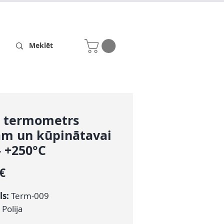
Receptes
Par mums
 termometrs
am un kūpinātavai
- +250°C
Cena
 €
ls:
Term-009
Polija