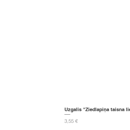
Uzgalis "Ziedlapiņa taisna li
Cena
3,55 €