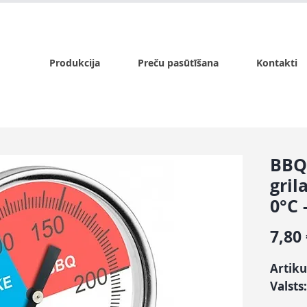
x.lv
P - Pk. 9:00 - 17:00, S - 9:00 - 14:00, Sv. - slēgts
Produkcija
Preču pasūtīšana
Kontakti
BBQ
gril
0°C 
7,80
Artiku
Valsts: