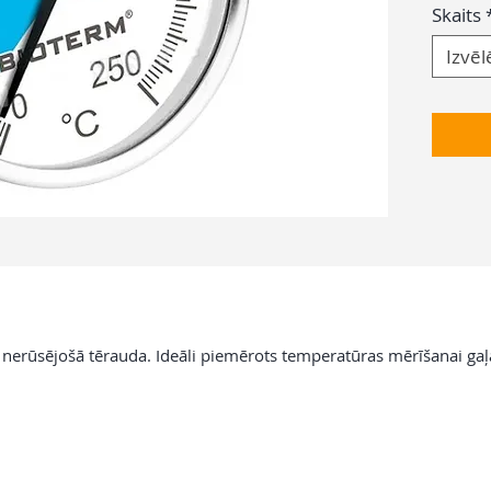
Skaits
Izvēl
 nerūsējošā tērauda. Ideāli piemērots temperatūras mērīšanai ga