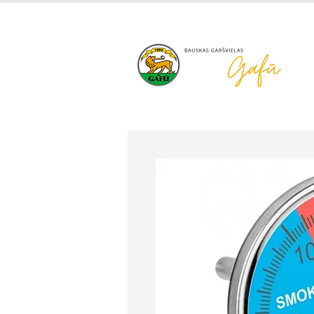
+371 63 922 465
gafu@inbo