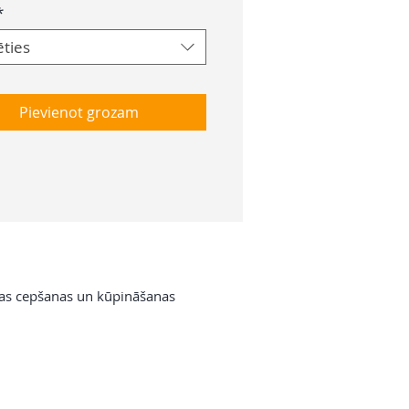
*
ēties
Pievienot grozam
ļas cepšanas un kūpināšanas