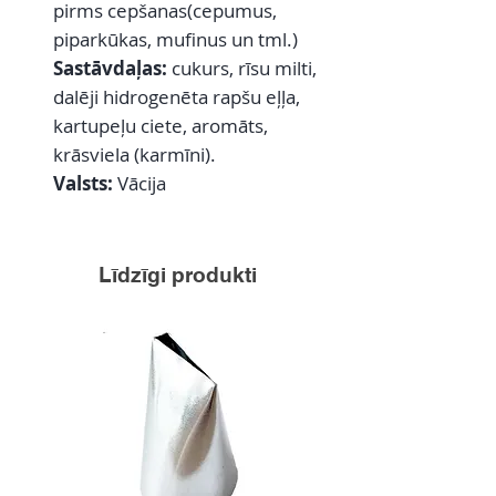
pirms cepšanas(cepumus,
piparkūkas, mufinus un tml.)
Sastāvdaļas:
cukurs, rīsu milti,
dalēji hidrogenēta rapšu eļļa,
kartupeļu ciete, aromāts,
krāsviela (karmīni).
Valsts:
Vācija
Līdzīgi produkti