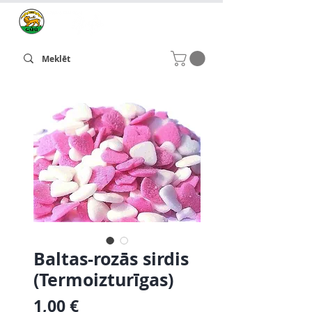
Baltas-rozās sirdis
(Termoizturīgas)
Cena
1,00 €