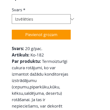
Svars
*
Pievienot grozam
Svars:
20 g/pac.
Artikuls:
Ko-182
Par produktu:
Termoizturīgi
cukura rotājumi, ko var
izmantot dažādu konditorejas
izstrādājumu
(cepumu,piparkūku,kūku,
kēksu,saldējuma, desertu)
rotāšanai. Ja tas ir
nepieciešams, var dekorēt