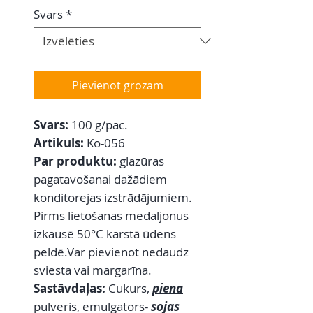
Svars
*
Pievienot grozam
Svars:
100 g/pac.
Artikuls:
Ko-056
Par produktu:
glazūras
pagatavošanai dažādiem
konditorejas izstrādājumiem.
Pirms lietošanas medaljonus
izkausē 50°C karstā ūdens
peldē.Var pievienot nedaudz
sviesta vai margarīna.
Sastāvdaļas:
Cukurs,
piena
pulveris, emulgators-
sojas