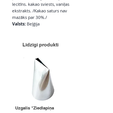
lecitīns. kakao sviests, vaniļas
ekstrakts. /Kakao saturs nav
mazāks par 30%./
Valsts:
Beļģija
Līdzīgi produkti
Uzgalis "Ziedlapiņa
Uzgalis "Zvaigznīte