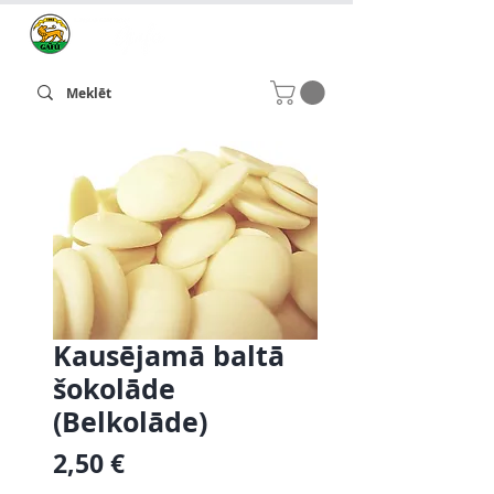
Kausējamā baltā
šokolāde
(Belkolāde)
Cena
2,50 €