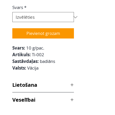
Svars
*
Pievienot grozam
Svars:
10 g/pac.
Artikuls:
Ti-002
Sastāvdaļas:
badiāns
Valsts:
Vācija
Lietošana
Austrumu zemēs badiānu lieto pie
Veselībai
zivju, mājputnu, dārzeņu, rīsu un
olu ēdieniem. Badiāns ietilpst dažu
Badiāns veicina ēstgribu, uzlabo
austrumu garšvielu maisījumu