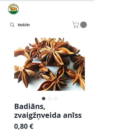
Badiāns,
zvaigžņveida anīss
Cena
0,80 €