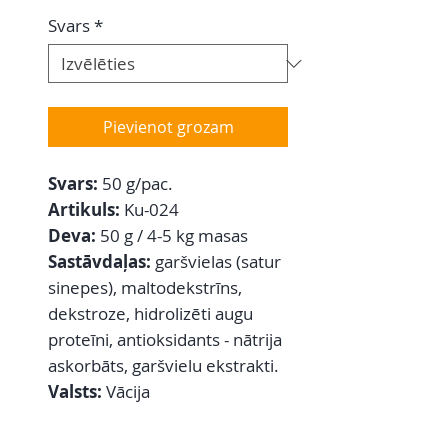
Svars
*
Pievienot grozam
Svars:
50 g/pac.
Artikuls:
Ku-024
Deva:
50 g / 4-5 kg masas
Sastāvdaļas:
garšvielas (satur
sinepes), maltodekstrīns,
dekstroze, hidrolizēti augu
proteīni, antioksidants - nātrija
askorbāts, garšvielu ekstrakti.
Valsts:
Vācija