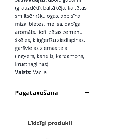
(grauzdēti), baltā tēja, kaltētas
smiltsērkšķu ogas, apelsīna
miza, bietes, melisa, dabīgs
aromāts, liofilizētas zemeņu
šķēles, kliņģerīšu ziedlapiņas,
garšvielas ziemas tējai
(ingvers, kanēlis, kardamons,
krustnagliņas)
Valsts:
Vācija
Pagatavošana
Tēju aplejiet ar vārītu, 85°C ūdeni
un paturiet 8-10 minūtes. Cukurs,
medus pēc garšas.
Līdzīgi produkti