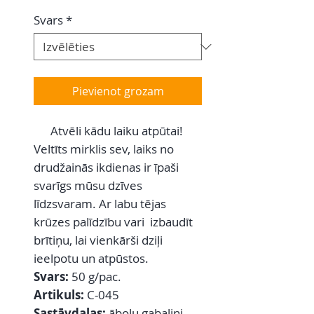
Svars
*
Pievienot grozam
Atvēli kādu laiku atpūtai!
Veltīts mirklis sev, laiks no
drudžainās ikdienas ir īpaši
svarīgs mūsu dzīves
līdzsvaram. Ar labu tējas
krūzes palīdzību vari izbaudīt
brītiņu, lai vienkārši dziļi
ieelpotu un atpūstos.
Svars:
50 g/pac.
Artikuls:
C-045
Sastāvdaļas:
ābolu gabaliņi