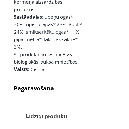
ķermeņa aizsardzības
procesus.
Sastāvdaļas:
upeņu ogas*
30%, upeņu lapas* 25%, āboli*
24%, smiltsērkšķu ogas* 11%,
piparmētra*, lakricas sakne*
3%.
* - produkti no sertificētas
bioloģiskās lauksaimniecības.
Valsts:
Čehija
Pagatavošana
Tējas maisiņu aplej ar 250ml
verdoša ūdens un ļauj ievilkties
10-15min.
Līdzīgi produkti
Deva: 2-3 tasītes dienā