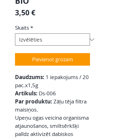
BIO
Cena
3,50 €
Skaits
*
Pievienot grozam
Daudzums:
1
iepakojums / 20
pac.x1,5g
Artikuls:
Ds-006
Par produktu:
Zāļu tēja filtra
maisiņos.
Upeņu ogas veicina organisma
atjaunošanos, smiltsērkšķi
palīdz aktivizēt dabiskos