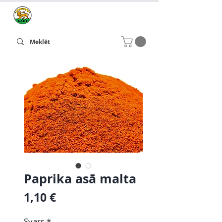
Paprika asā malta
Cena
1,10 €
Svars
*