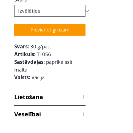
Pievienot grozam
Svars:
30 g/pac.
Artikuls:
Ti-056
Sastāvdaļas:
paprika asā
malta
Valsts:
Vācija
Lietošana
olām, omletēm, dārzeņu, gaļas un
Veselībai
zivju zupās, pie subproduktiem,
sautētām un vārītām zivīm,
Paprikas krāsa it atkarīga no
salātiem, mērcēm, biezpienam uz
novākšanas laika. Zaļā paprika tiek