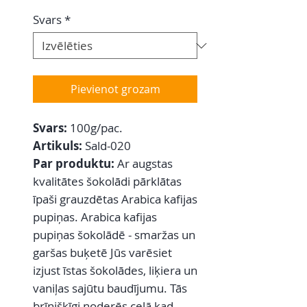
Svars
*
Pievienot grozam
Svars:
100g/pac.
Artikuls:
Sald-020
Par produktu:
Ar augstas
kvalitātes šokolādi pārklātas
īpaši grauzdētas Arabica kafijas
pupiņas. Arabica kafijas
pupiņas šokolādē - smaržas un
garšas buķetē Jūs varēsiet
izjust īstas šokolādes, liķiera un
vaniļas sajūtu baudījumu. Tās
brīnišķīgi noderēs ceļā kad