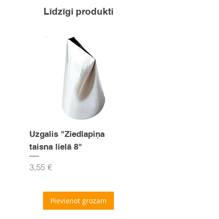
Līdzīgi produkti
Uzgalis "Ziedlapiņa
Uzgalis "Zvaigznīte
taisna lielā 8"
15mm
Cena
Cena
3,55 €
3,55 €
Pievienot grozam