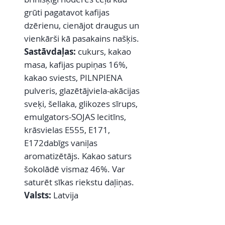
grūti pagatavot kafijas
dzērienu, cienājot draugus un
vienkārši kā pasakains našķis.
Sastāvdaļas:
cukurs, kakao
masa, kafijas pupiņas 16%,
kakao sviests, PILNPIENA
pulveris, glazētājviela-akācijas
sveķi, šellaka, glikozes sīrups,
emulgators-SOJAS lecitīns,
krāsvielas E555, E171,
E172dabīgs vaniļas
aromatizētājs. Kakao saturs
šokolādē vismaz 46%. Var
saturēt sīkas riekstu daļiņas.
Valsts:
Latvija