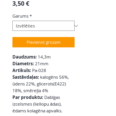
Cena
3,50 €
Garums
*
Pievienot grozam
Daudzums:
14,3m
Diametrs:
21mm
Artikuls:
Pa-028
Sastāvdaļas:
kalogēns 56%,
ūdens 22%, glicerols(E422)
18%, smēreļļa 4%
Par produktu:
Dabīgas
izcelsmes (liellopu ādas),
ēdams kolagēna apvalks.