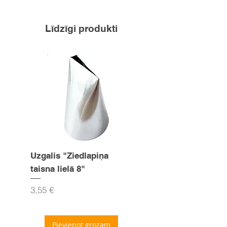
Līdzīgi produkti
Uzgalis "Ziedlapiņa
Uzgalis "Zvaigznīte
taisna lielā 8"
15mm
Cena
Cena
3,55 €
3,55 €
Pievienot grozam