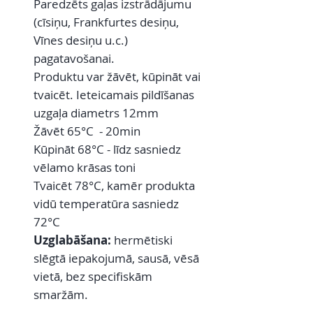
Paredzēts gaļas izstrādājumu
(cīsiņu, Frankfurtes desiņu,
Vīnes desiņu u.c.)
pagatavošanai.
Produktu var žāvēt, kūpināt vai
tvaicēt. Ieteicamais pildīšanas
uzgaļa diametrs 12mm
Žāvēt 65°C - 20min
Kūpināt 68°C - līdz sasniedz
vēlamo krāsas toni
Tvaicēt 78°C, kamēr produkta
vidū temperatūra sasniedz
72°C
Uzglabāšana:
hermētiski
slēgtā iepakojumā, sausā, vēsā
vietā, bez specifiskām
smaržām.