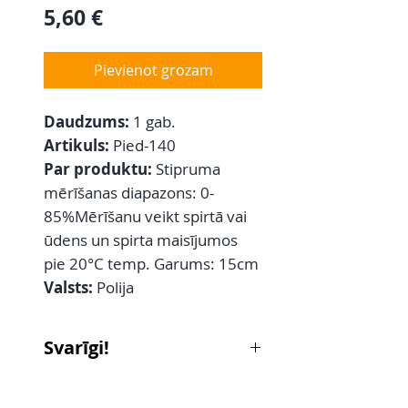
Cena
5,60 €
Pievienot grozam
Daudzums:
1 gab.
Artikuls:
Pied-140
Par produktu:
Stipruma
mērīšanas diapazons: 0-
85%Mērīšanu veikt spirtā vai
ūdens un spirta maisījumos
pie 20°С temp. Garums: 15cm
Valsts:
Polija
Svarīgi!
Šī ierīce tiek izmantota alkohola
koncentrācijas noteikšanai tikai