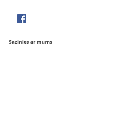
Seko mums Facebook
Sazinies ar mums
+371 63 922 465
+371 29 351 920
gafu@inbox.lv
Kalna iela 7, Bauska
Darba laiks
Pirmdiena - 9:00 - 17:00
Otrdiena - 9:00 - 17:00
Trešdiena - 9:00 - 17:00
Ceturtdiena - 9:00 - 17:00
Piektdiena - 9:00 - 17:00