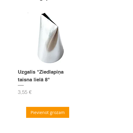
Uzgalis "Ziedlapiņa
Uzgalis "Zvaigznīte
taisna lielā 8"
15mm
Cena
Cena
3,55 €
3,55 €
Pievienot grozam