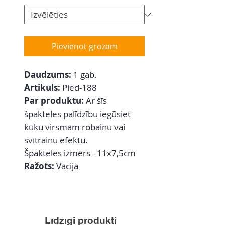
Pievienot grozam
Daudzums:
1 gab.
Artikuls:
Pied-188
Par produktu:
Ar šīs
špakteles palīdzību iegūsiet
kūku virsmām robainu vai
svītrainu efektu.
Špakteles izmērs - 11x7,5cm
Ražots:
Vācijā
Līdzīgi produkti