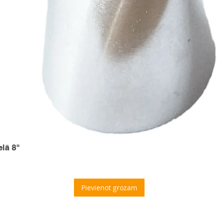
elā 8"
Pievienot grozam