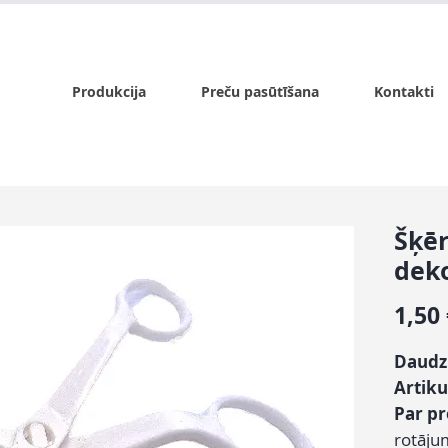
x.lv
P - Pk. 9:00 - 17:00, S - 9:00 - 14:00, Sv. - slēgts
Produkcija
Preču pasūtīšana
Kontakti
Šķēr
deko
1,50
Daudz
Artiku
Par p
rotāju