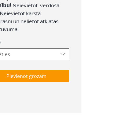
ību!
Neievietot verdošā
 Neievietot karstā
āsnī un nelietot atklātas
tuvumā!
*
ēties
Pievienot grozam