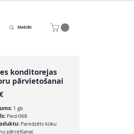
Receptes
Par mums
es konditorejas
ru pārvietošanai
Cena
 €
ums:
1 gb
ls:
Pied-068
roduktu:
Paredzēts kūku
mu pārcelšanai.