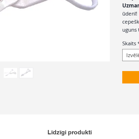
Uzman
ūdenī!
cepeškr
uguns 
Skaits
Izvēl
Līdzīgi produkti