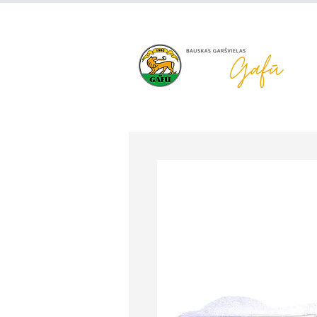
+371 63 922 465
gafu@inbo