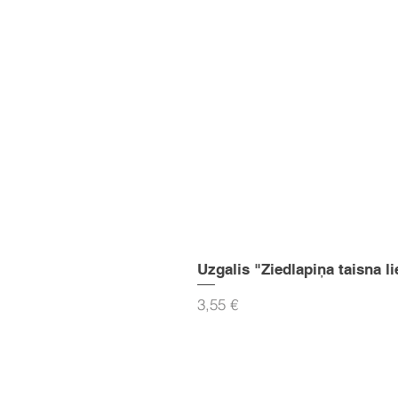
Uzgalis "Ziedlapiņa taisna li
Cena
3,55 €