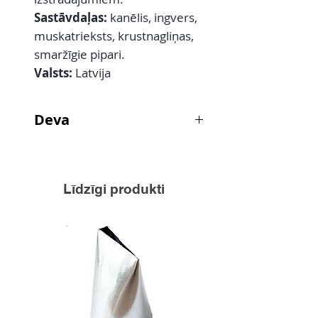
Sastāvdaļas:
kanēlis,
ingvers,
muskatrieksts, krustnagliņas,
smaržīgie pipari.
Valsts:
Latvija
Deva
pēc garšas vai receptes
Līdzīgi produkti