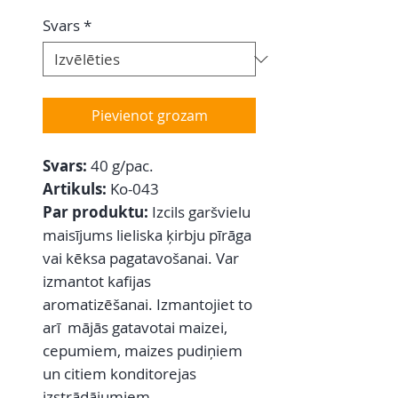
Svars
*
Pievienot grozam
Svars:
40 g/pac.
Artikuls:
Ko-043
Par produktu:
Izcils garšvielu
maisījums lieliska ķirbju pīrāga
vai kēksa pagatavošanai. Var
izmantot kafijas
aromatizēšanai. Izmantojiet to
arī mājās gatavotai maizei,
cepumiem, maizes pudiņiem
un citiem konditorejas
izstrādājumiem.