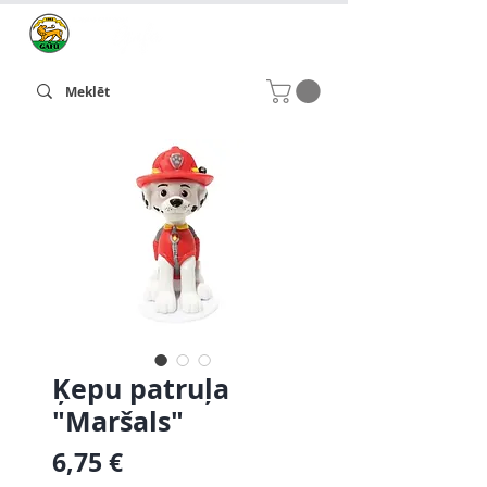
Ķepu patruļa
"Maršals"
Cena
6,75 €