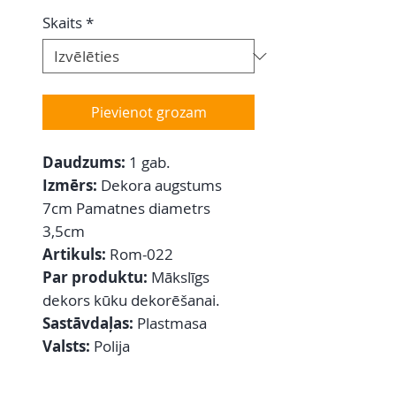
Skaits
*
Pievienot grozam
Daudzums:
1 gab.
Izmērs:
Dekora augstums
7cm Pamatnes diametrs
3,5cm
Artikuls:
Rom-022
Par produktu:
Mākslīgs
dekors kūku dekorēšanai.
Sastāvdaļas:
Plastmasa
Valsts:
Polija