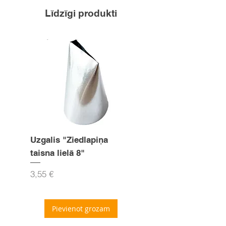
Līdzīgi produkti
Uzgalis "Ziedlapiņa
Uzgalis "Zvaigznīte
taisna lielā 8"
15mm
Cena
Cena
3,55 €
3,55 €
Pievienot grozam