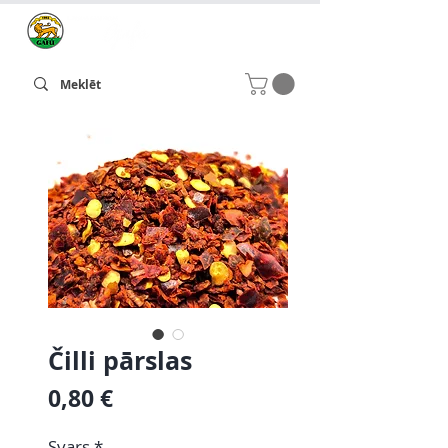
Čilli pārslas
Cena
0,80 €
Svars
*