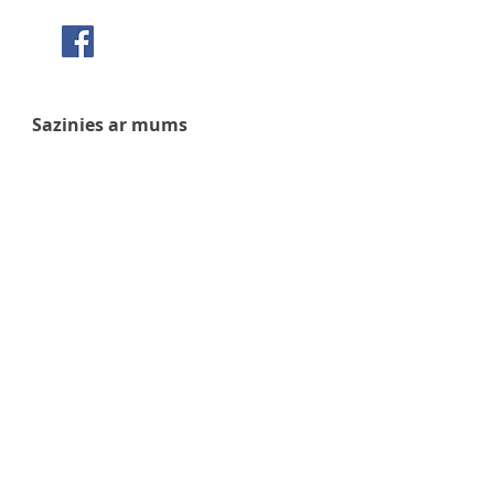
Seko mums Facebook
Sazinies ar mums
+371 63 922 465
+371 29 351 920
gafu@inbox.lv
Kalna iela 7, Bauska
Darba laiks
Pirmdiena - 9:00 - 17:00
Otrdiena - 9:00 - 17:00
Trešdiena - 9:00 - 17:00
Ceturtdiena - 9:00 - 17:00
Piektdiena - 9:00 - 17:00
Sestdiena - 9:00 - 14:00
Svētdiena - slēgts