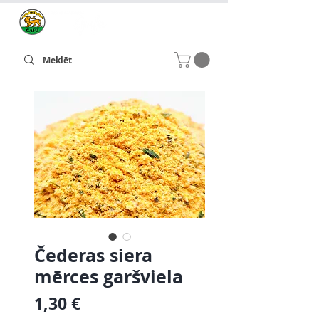
Čederas siera
mērces garšviela
Cena
1,30 €