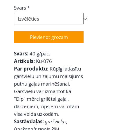
Svars
*
Pievienot grozam
Svars:
40 g/pac.
Artikuls:
Ku-076
Par produktu:
Rūpīgi atlasītu
garšvielu un zaļumu maisījums
putnu gaļas marinēšanai.
Garšvielu var izmantot kā
"Dip" mērci grilētai gaļai,
dārzeņiem, čipšiem vai citām
visa veida uzkodām.
Sastāvdaļas:
garšvielas,
(sarkanais sīpols 2%),