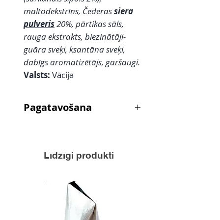
maltodekstrīns, Čederas
siera
pulveris
20%, pārtikas sāls,
rauga ekstrakts, biezinātāji-
guāra sveķi, ksantāna sveķi,
dabīgs aromatizētājs, garšaugi.
Valsts:
Vācija
Pagatavošana
Marināde vistas gaļai:
Nepieciešams:
Vistas gaļas gabaliņi
2kg, ūdens 200ml, augu eļļa
Līdzīgi produkti
60g,Čederas siera garviela 40g,
majonēze 40g, sāls 12g, kaltēti
zaļumi 10g
Gatavo:
sagatavo mariādi sajaucot
ūdeni, eļļu, čederas siera garšvielu,
majonēzi, zaļumus un sāli. Pagaida