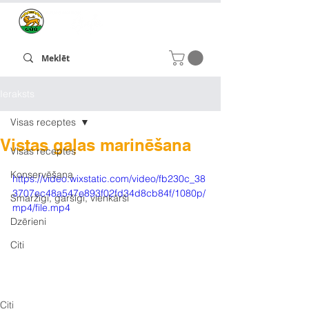
Ieraksts
Visas receptes
Vistas gaļas marinēšana
Visas receptes
Konservēšana
https://video.wixstatic.com/video/fb230c_38
3707ec48a547e893f02fd34d8cb84f/1080p/
Smaržīgi, garšīgi, vienkārši
mp4/file.mp4
Dzērieni
Citi
Citi