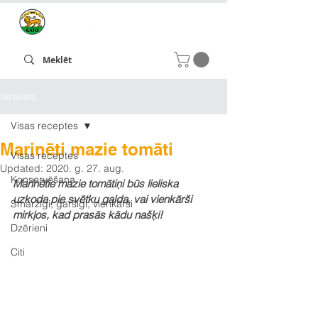
Ieraksts
Visas receptes
Marinēti mazie tomāti
Visas receptes
Updated:
2020. g. 27. aug.
Konservēšana
Marinētie mazie tomātiņi būs lieliska 
uzkoda pie svētku galda, vai vienkārši 
Smaržīgi, garšīgi, vienkārši
mirkļos, kad prasās kādu našķi!
Dzērieni
Citi