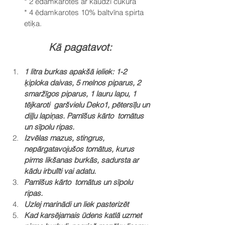
* 2 ēdamkarotes ar kaudzi cukura
* 4 ēdamkarotes 10% baltvīna spirta 
etiķa. 
Kā pagatavot:
1 litra burkas apakšā ieliek: 1-2 
ķiploka daivas, 5 melnos piparus, 2 
smaržīgos piparus, 1 lauru lapu, 1 
tējkaroti  garšvielu Deko1, pētersīļu un 
diļļu lapiņas. Pamīšus kārto  tomātus 
un sīpolu ripas.
Izvēlas mazus, stingrus, 
nepārgatavojušos tomātus, kurus 
pirms likšanas burkās, sadursta ar 
kādu irbulīti vai adatu.
Pamīšus kārto  tomātus un sīpolu 
ripas.
Uzlej marinādi un liek pasterizēt
Kad karsējamais ūdens katlā uzmet 