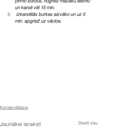
pirmo burbuli, nogriež mazāku liesmu 
un karsē vēl 15 min.
Izkarsētās burkas aizvāko un uz 5 
min. apgriež uz vāciņa.
Konservēšana
Skatīt visu
Jaunākie ieraksti